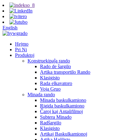
English
Hejmo
Pri Ni
Produktoj
Konstruekipaĵa rando
Rado de ŝargilo
Artika transportilo Rando
Klasigisto
Rada elkavatoro
Voja Gruo
Minada rando
Minada baskulkamiono
Rigida baskulkamiono
Ĉaroj kaj Antaŭfilmoj
Subtera Minado
Radŝargilo
Klasigisto
Artikaj Baskulkamionoj
Artika Haŭlisto