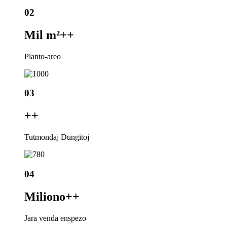
02
Mil m²+
+
Planto-areo
03
+
+
Tutmondaj Dungitoj
04
Miliono+
+
Jara venda enspezo