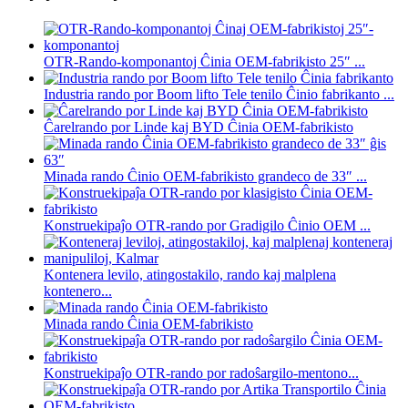
OTR-Rando-komponantoj Ĉinia OEM-fabrikisto 25″ ...
Industria rando por Boom lifto Tele tenilo Ĉinio fabrikanto ...
Ĉarelrando por Linde kaj BYD Ĉinia OEM-fabrikisto
Minada rando Ĉinio OEM-fabrikisto grandeco de 33″ ...
Konstruekipaĵo OTR-rando por Gradigilo Ĉinio OEM ...
Kontenera levilo, atingostakilo, rando kaj malplena
kontenero...
Minada rando Ĉinia OEM-fabrikisto
Konstruekipaĵo OTR-rando por radoŝargilo-mentono...