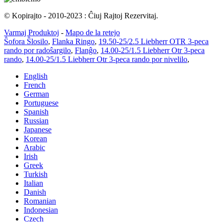
© Kopirajto - 2010-2023 : Ĉiuj Rajtoj Rezervitaj.
Varmaj Produktoj
-
Mapo de la retejo
Ŝofora Ŝlosilo
,
Flanka Ringo
,
19.50-25/2.5 Liebherr OTR 3-peca
rando por radoŝargilo
,
Flanĝo
,
14.00-25/1.5 Liebherr Otr 3-peca
rando
,
14.00-25/1.5 Liebherr Otr 3-peca rando por nivelilo
,
English
French
German
Portuguese
Spanish
Russian
Japanese
Korean
Arabic
Irish
Greek
Turkish
Italian
Danish
Romanian
Indonesian
Czech