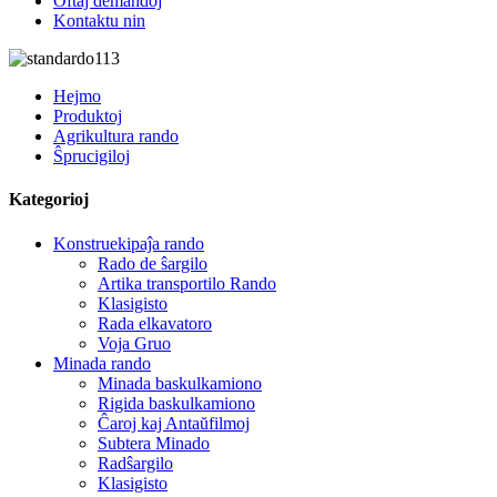
Oftaj demandoj
Kontaktu nin
Hejmo
Produktoj
Agrikultura rando
Ŝprucigiloj
Kategorioj
Konstruekipaĵa rando
Rado de ŝargilo
Artika transportilo Rando
Klasigisto
Rada elkavatoro
Voja Gruo
Minada rando
Minada baskulkamiono
Rigida baskulkamiono
Ĉaroj kaj Antaŭfilmoj
Subtera Minado
Radŝargilo
Klasigisto