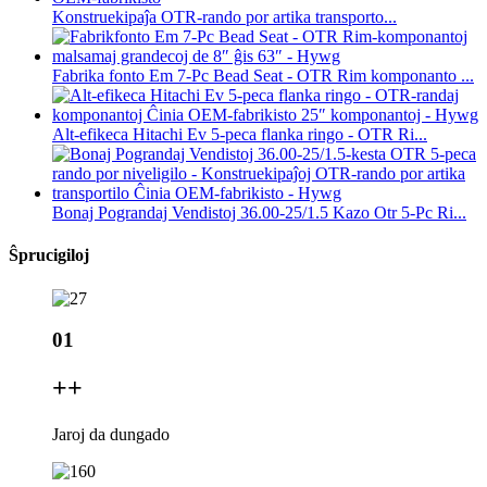
Konstruekipaĵa OTR-rando por artika transporto...
Fabrika fonto Em 7-Pc Bead Seat - OTR Rim komponanto ...
Alt-efikeca Hitachi Ev 5-peca flanka ringo - OTR Ri...
Bonaj Pograndaj Vendistoj 36.00-25/1.5 Kazo Otr 5-Pc Ri...
Ŝprucigiloj
01
+
+
Jaroj da dungado