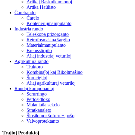
Artikaj Baskulkamionoj
Artika Haŭlisto
Ĉarelrando
Ĉarelo
Kontenerujmanipulanto
Industria rando
Teleskopa prizorganto
Retrofosmaŝina ŝargilo
Materialmanipulanto
Bremsstirpilo
Aliaj industriaj veturiloj
Agrikultura rando
Traktoro
Kombinaĵoj kaj Rikoltmaŝino
Ŝprucigiloj
Aliaj agrikulturaj veturiloj
Randaj komponantoj
Serurringo
Perlosidloko
Malantaŭa sekcio
Stratkanaleto
Ŝlosilo por ŝoforo + poŝoj
Valvoprotektanto
Trajtoj Produktoj