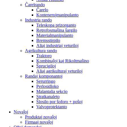
Ĉarelrando
Ĉarelo
Kontenerujmanipulanto
Industria rando
Teleskopa prizorganto
Retrofosmaŝina ŝargilo
Materialmanipulanto
Bremsstirpilo
Aliaj industriaj veturiloj
Agrikultura rando
Traktoro
Kombinaĵoj kaj Rikoltmaŝino
Ŝprucigiloj
Aliaj agrikulturaj veturiloj
Randaj komponantoj
Serurringo
Perlosidloko
Malantaŭa sekcio
Stratkanaleto
Ŝlosilo por ŝoforo + poŝoj
Valvoprotektanto
Novaĵoj
Produktaj novaĵoj
Firmaaj novaĵoj