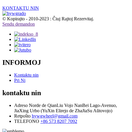
KONTAKTU NIN
© Kopirajto - 2010-2023 : Ĉiuj Rajtoj Rezervitaj.
Sendu demandon
INFORMOJ
Kontaktu nin
Pri Ni
kontaktu nin
Adreso
Norde de QianLiu Vojo NanBei Lago-Avenuo,
JiaXing Urbo (YuXin Elirejo de ZhaJiaSu Aŭtovojo)
Retpoŝto
hywgwheel@gmail.com
TELEFONO
+86 573 8207 7092