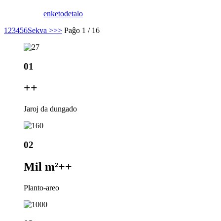
enketo
detalo
1
2
3
4
5
6
Sekva >
>>
Paĝo 1 / 16
01
+
+
Jaroj da dungado
02
Mil m²+
+
Planto-areo