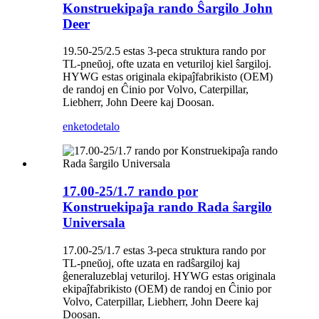
Konstruekipaĵa rando Ŝargilo John
Deer
19.50-25/2.5 estas 3-peca struktura rando por
TL-pneŭoj, ofte uzata en veturiloj kiel ŝargiloj.
HYWG estas originala ekipaĵfabrikisto (OEM)
de randoj en Ĉinio por Volvo, Caterpillar,
Liebherr, John Deere kaj Doosan.
enketo
detalo
17.00-25/1.7 rando por
Konstruekipaĵa rando Rada ŝargilo
Universala
17.00-25/1.7 estas 3-peca struktura rando por
TL-pneŭoj, ofte uzata en radŝargiloj kaj
ĝeneraluzeblaj veturiloj. HYWG estas originala
ekipaĵfabrikisto (OEM) de randoj en Ĉinio por
Volvo, Caterpillar, Liebherr, John Deere kaj
Doosan.