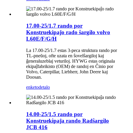
17.00-25/1.7 rando por
Konstruekipaĵo rado ŝargilo volvo
L60E/F/G/H
La 17.00-25/1.7 estas 3-peca struktura rando por
TL-pneŭoj, ofte uzata en ŝovelŝargiloj kaj
ĝeneraluzeblaj veturiloj. HYWG estas originala
ekipaĵfabrikisto (OEM) de randoj en Ĉinio por
Volvo, Caterpillar, Liebherr, John Deere kaj
Doosan.
enketo
detalo
14.00-25/1.5 rando por
Konstruekipaĵa rando Radŝargilo
JCB 416