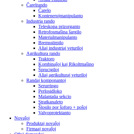
Ĉarelrando
Ĉarelo
Kontenerujmanipulanto
Industria rando
Teleskopa prizorganto
Retrofosmaŝina ŝargilo
Materialmanipulanto
Bremsstirpilo
Aliaj industriaj veturiloj
Agrikultura rando
Traktoro
Kombinaĵoj kaj Rikoltmaŝino
Ŝprucigiloj
Aliaj agrikulturaj veturiloj
Randaj komponantoj
Serurringo
Perlosidloko
Malantaŭa sekcio
Stratkanaleto
Ŝlosilo por ŝoforo + poŝoj
Valvoprotektanto
Novaĵoj
Produktaj novaĵoj
Firmaaj novaĵoj