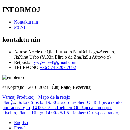
INFORMOJ
Kontaktu nin
Pri Ni
kontaktu nin
Adreso
Norde de QianLiu Vojo NanBei Lago-Avenuo,
JiaXing Urbo (YuXin Elirejo de ZhaJiaSu Aŭtovojo)
Retpoŝto
hywgwheel@gmail.com
TELEFONO
+86 573 8207 7092
© Kopirajto - 2010-2023 : Ĉiuj Rajtoj Rezervitaj.
Varmaj Produktoj
-
Mapo de la retejo
Flanĝo
,
Ŝofora Ŝlosilo
,
19.50-25/2.5 Liebherr OTR 3-peca rando
por radoŝargilo
,
14.00-25/1.5 Liebherr Otr 3-peca rando por
nivelilo
,
Flanka Ringo
,
14.00-25/1.5 Liebherr Otr 3-peca rando
,
English
French