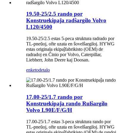
19.50-25/2.5 rando por
Konstruekipaĵa radŝargilo Volvo
L120/4500
19.50-25/2.5 estas 5-peca struktura radrado por
TL-pneŭoj, ofte uzata en ŝovelŝargiloj. HYWG
estas originala ekipaĵfabrikisto (OEM) de
radradoj en Ĉinio por Volvo, Caterpillar,
Liebherr, John Deere kaj Doosan.
enketo
detalo
17.00-25/1.7 rando por
Konstruekipaĵa rando Rulŝargilo
Volvo L90E/F/G/H
17.00-25/1.7 estas 3-peca struktura rando por
TL-pneŭoj, ofte uzata en ŝovelŝargiloj. HYWG
estas originala ekipaĵfabrikisto (OEM) de randoj