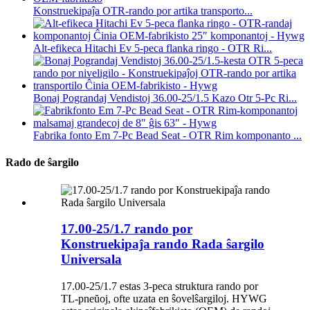
Konstruekipaĵa OTR-rando por artika transporto...
Alt-efikeca Hitachi Ev 5-peca flanka ringo - OTR Ri...
Bonaj Pograndaj Vendistoj 36.00-25/1.5 Kazo Otr 5-Pc Ri...
Fabrika fonto Em 7-Pc Bead Seat - OTR Rim komponanto ...
Rado de ŝargilo
17.00-25/1.7 rando por
Konstruekipaĵa rando Rada ŝargilo
Universala
17.00-25/1.7 estas 3-peca struktura rando por
TL-pneŭoj, ofte uzata en ŝovelŝargiloj. HYWG