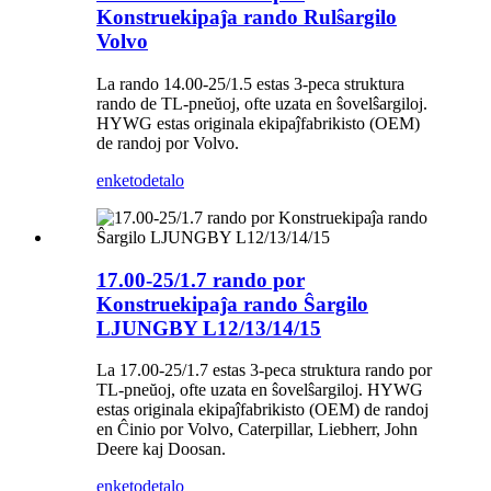
Konstruekipaĵa rando Rulŝargilo
Volvo
La rando 14.00-25/1.5 estas 3-peca struktura
rando de TL-pneŭoj, ofte uzata en ŝovelŝargiloj.
HYWG estas originala ekipaĵfabrikisto (OEM)
de randoj por Volvo.
enketo
detalo
17.00-25/1.7 rando por
Konstruekipaĵa rando Ŝargilo
LJUNGBY L12/13/14/15
La 17.00-25/1.7 estas 3-peca struktura rando por
TL-pneŭoj, ofte uzata en ŝovelŝargiloj. HYWG
estas originala ekipaĵfabrikisto (OEM) de randoj
en Ĉinio por Volvo, Caterpillar, Liebherr, John
Deere kaj Doosan.
enketo
detalo