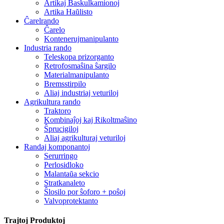
Artikaj Baskulkamionoj
Artika Haŭlisto
Ĉarelrando
Ĉarelo
Kontenerujmanipulanto
Industria rando
Teleskopa prizorganto
Retrofosmaŝina ŝargilo
Materialmanipulanto
Bremsstirpilo
Aliaj industriaj veturiloj
Agrikultura rando
Traktoro
Kombinaĵoj kaj Rikoltmaŝino
Ŝprucigiloj
Aliaj agrikulturaj veturiloj
Randaj komponantoj
Serurringo
Perlosidloko
Malantaŭa sekcio
Stratkanaleto
Ŝlosilo por ŝoforo + poŝoj
Valvoprotektanto
Trajtoj Produktoj