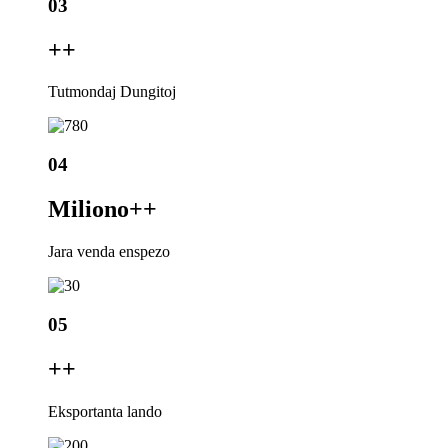
03
+
+
Tutmondaj Dungitoj
04
Miliono+
+
Jara venda enspezo
05
+
+
Eksportanta lando