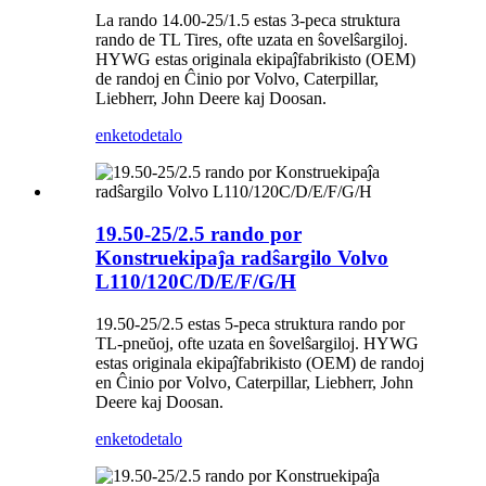
La rando 14.00-25/1.5 estas 3-peca struktura
rando de TL Tires, ofte uzata en ŝovelŝargiloj.
HYWG estas originala ekipaĵfabrikisto (OEM)
de randoj en Ĉinio por Volvo, Caterpillar,
Liebherr, John Deere kaj Doosan.
enketo
detalo
19.50-25/2.5 rando por
Konstruekipaĵa radŝargilo Volvo
L110/120C/D/E/F/G/H
19.50-25/2.5 estas 5-peca struktura rando por
TL-pneŭoj, ofte uzata en ŝovelŝargiloj. HYWG
estas originala ekipaĵfabrikisto (OEM) de randoj
en Ĉinio por Volvo, Caterpillar, Liebherr, John
Deere kaj Doosan.
enketo
detalo