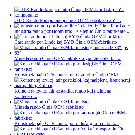
OTR-Rando-komponantoj Ĉinia OEM-fabrikisto 25″ ...
Industria rando por Boom lifto Tele tenilo Ĉinio fabrikanto ...
Ĉarelrando por Linde kaj BYD Ĉinia OEM-fabrikisto
Minada rando Ĉinio OEM-fabrikisto grandeco de 33″ ...
Konstruekipaĵo OTR-rando por Gradigilo Ĉinio OEM ...
Kontenera levilo, atingostakilo, rando kaj malplena
kontenero...
Minada rando Ĉinia OEM-fabrikisto
Konstruekipaĵo OTR-rando por radoŝargilo-mentono...