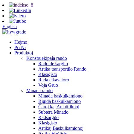
English
Hejmo
Pri Ni
Produktoj
Konstruekipaĵa rando
Rado de ŝargilo
Artika transportilo Rando
Klasigisto
Rada elkavatoro
Voja Gruo
Minada rando
Minada baskulkamiono
Rigida baskulkamiono
Ĉaroj kaj Antaŭfilmoj
Subtera Minado
Radŝargilo
Klasigisto
Artikaj Baskulkamionoj
Artika Haŭlisto