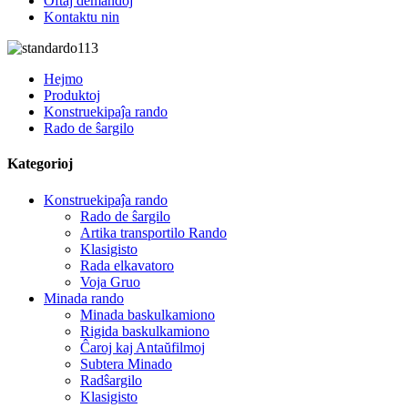
Oftaj demandoj
Kontaktu nin
Hejmo
Produktoj
Konstruekipaĵa rando
Rado de ŝargilo
Kategorioj
Konstruekipaĵa rando
Rado de ŝargilo
Artika transportilo Rando
Klasigisto
Rada elkavatoro
Voja Gruo
Minada rando
Minada baskulkamiono
Rigida baskulkamiono
Ĉaroj kaj Antaŭfilmoj
Subtera Minado
Radŝargilo
Klasigisto