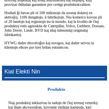
diversaj inspektaj kaj testaj instrumentoj kaj ekipaĵoj, kiuj
provizas fidindan garantion por certigi produktokvaliton.
Hodiaŭ ĝi havas pli ol 100 milionojn da usonaj dolaroj en
aktivaĵoj, 1100 dungitojn, 4 fabrikejojn. Nia komerco kovras pli
ol 20 landojn kaj regionojn tra la mondo, kaj la kvalito de ĉiuj
produktoj estis agnoskita de Caterpillar, Volvo, Liebherr, Doosan,
John Deere, Linde, BYD kaj aliaj tutmondaj originalaj
fabrikantoj.
HYWG daŭre disvolviĝos kaj novigos, kaj daŭre servos la
klientojn elkore por krei brilan estontecon.
Kial Elekti Nin
Produkto
Niaj produktoj inkluzivas la radojn de ĉiuj terenaj veturiloj
kaj iliajn akcesoraĵojn, kovrante multajn kampojn, kiel