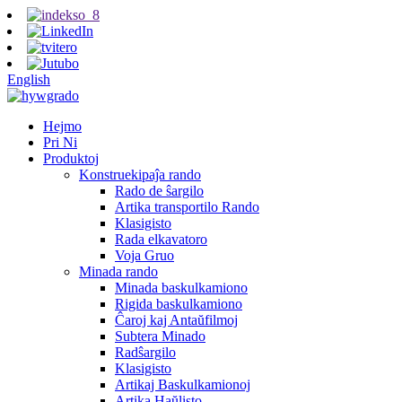
English
Hejmo
Pri Ni
Produktoj
Konstruekipaĵa rando
Rado de ŝargilo
Artika transportilo Rando
Klasigisto
Rada elkavatoro
Voja Gruo
Minada rando
Minada baskulkamiono
Rigida baskulkamiono
Ĉaroj kaj Antaŭfilmoj
Subtera Minado
Radŝargilo
Klasigisto
Artikaj Baskulkamionoj
Artika Haŭlisto