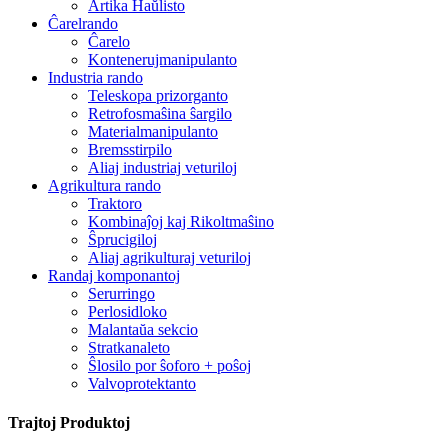
Artika Haŭlisto
Ĉarelrando
Ĉarelo
Kontenerujmanipulanto
Industria rando
Teleskopa prizorganto
Retrofosmaŝina ŝargilo
Materialmanipulanto
Bremsstirpilo
Aliaj industriaj veturiloj
Agrikultura rando
Traktoro
Kombinaĵoj kaj Rikoltmaŝino
Ŝprucigiloj
Aliaj agrikulturaj veturiloj
Randaj komponantoj
Serurringo
Perlosidloko
Malantaŭa sekcio
Stratkanaleto
Ŝlosilo por ŝoforo + poŝoj
Valvoprotektanto
Trajtoj Produktoj