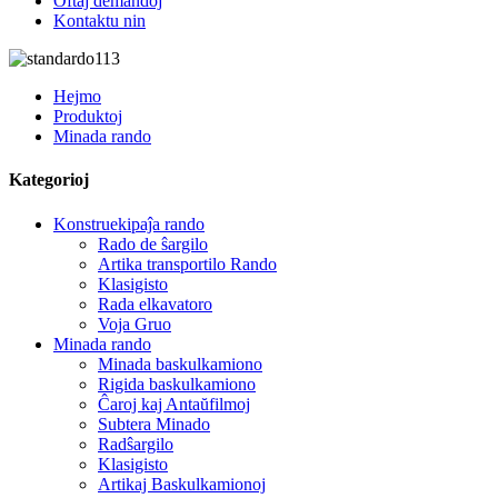
Oftaj demandoj
Kontaktu nin
Hejmo
Produktoj
Minada rando
Kategorioj
Konstruekipaĵa rando
Rado de ŝargilo
Artika transportilo Rando
Klasigisto
Rada elkavatoro
Voja Gruo
Minada rando
Minada baskulkamiono
Rigida baskulkamiono
Ĉaroj kaj Antaŭfilmoj
Subtera Minado
Radŝargilo
Klasigisto
Artikaj Baskulkamionoj