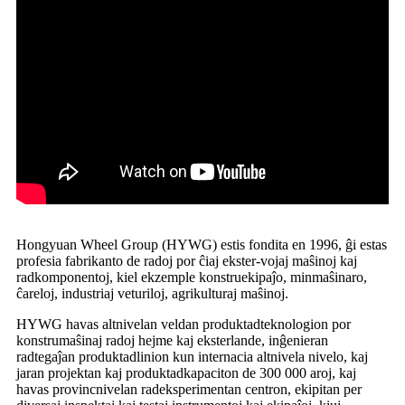
Hongyuan Wheel Group (HYWG) estis fondita en 1996, ĝi estas
profesia fabrikanto de radoj por ĉiaj ekster-vojaj maŝinoj kaj
radkomponentoj, kiel ekzemple konstruekipaĵo, minmaŝinaro,
ĉareloj, industriaj veturiloj, agrikulturaj maŝinoj.
HYWG havas altnivelan veldan produktadteknologion por
konstrumaŝinaj radoj hejme kaj eksterlande, inĝenieran
radtegaĵan produktadlinion kun internacia altnivela nivelo, kaj
jaran projektan kaj produktadkapaciton de 300 000 aroj, kaj
havas provincnivelan radeksperimentan centron, ekipitan per