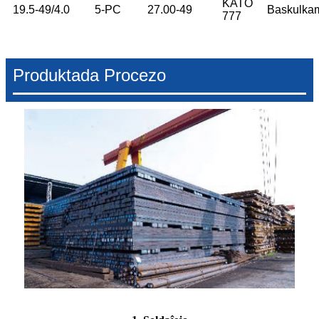
KATO
19.5-49/4.0
5-PC
27.00-49
Baskulka
777
Produktada Procezo