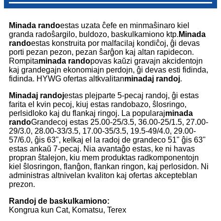
Minada rando
estas uzata ĉefe en minmaŝinaro kiel
granda radoŝargilo, buldozo, baskulkamiono ktp.
Minada
rando
estas konstruita por malfacilaj kondiĉoj, ĝi devas
porti pezan pezon, pezan ŝarĝon kaj altan rapidecon.
Rompita
minada rando
povas kaŭzi gravajn akcidentojn
kaj grandegajn ekonomiajn perdojn, ĝi devas esti fidinda,
fidinda. HYWG ofertas altkvalitan
minadaj randoj
.
Minadaj randoj
estas plejparte 5-pecaj randoj, ĝi estas
farita el kvin pecoj, kiuj estas randobazo, ŝlosringo,
perlsidloko kaj du flankaj ringoj. La popularaj
minada
rando
Grandecoj estas 25.00-25/3.5, 36.00-25/1.5, 27.00-
29/3.0, 28.00-33/3.5, 17.00-35/3.5, 19.5-49/4.0, 29.00-
57/6.0, ĝis 63", kelkaj el la radoj de grandeco 51" ĝis 63"
estas ankaŭ 7-pecaj. Nia avantaĝo estas, ke ni havas
propran ŝtalejon, kiu mem produktas radkomponentojn
kiel ŝlosringon, flanĝon, flankan ringon, kaj perlosidon. Ni
administras altnivelan kvaliton kaj ofertas akcepteblan
prezon.
Randoj de baskulkamiono:
Kongrua kun Cat, Komatsu, Terex