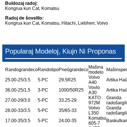
Buldozaj radoj:
Kongrua kun Cat, Komatsu
Radoj de ŝovelilo:
Kongrua kun Cat, Komatsu, Hitachi, Liebherr, Volvo
Popularaj Modeloj, Kiujn Ni Proponas
Maŝina
Randograndeco
Randotipo
Pneŭgrandeco
Maŝinspe
modelo
Volvo
25.00-25/3.5
5-PC
29.5R25
Artika Haŭ
A40
Vovlo
36.00-25/1.5
3-PC
1000/50R25
Artika Haŭ
A30
KATO
Granda
27.00-29/3.0
5-PC
33.25-29
972M
radoŝargil
Volvo
Granda
28.00-33/3.5
5-PC
35/65-33
L350
radoŝargil
Komatsu
17.00-35/3.5
5-PC
24.00-35
Baskulka
605-7