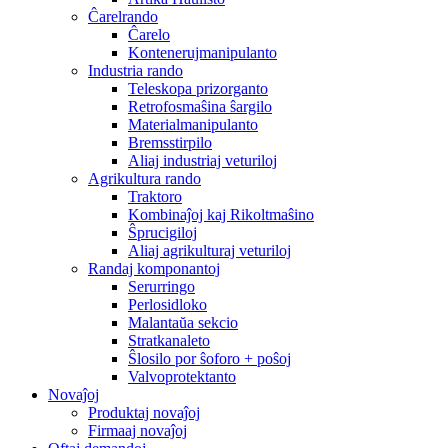
Ĉarelrando
Ĉarelo
Kontenerujmanipulanto
Industria rando
Teleskopa prizorganto
Retrofosmaŝina ŝargilo
Materialmanipulanto
Bremsstirpilo
Aliaj industriaj veturiloj
Agrikultura rando
Traktoro
Kombinaĵoj kaj Rikoltmaŝino
Ŝprucigiloj
Aliaj agrikulturaj veturiloj
Randaj komponantoj
Serurringo
Perlosidloko
Malantaŭa sekcio
Stratkanaleto
Ŝlosilo por ŝoforo + poŝoj
Valvoprotektanto
Novaĵoj
Produktaj novaĵoj
Firmaaj novaĵoj