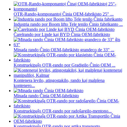
OTR-Rando-komponantoj Ĉinia OEM-fabrikisto 25″ ...
Industria rando por Boom lifto Tele tenilo Ĉinio fabrikanto ...
Ĉarelrando por Linde kaj BYD Ĉinia OEM-fabrikisto
Minada rando Ĉinio OEM-fabrikisto grandeco de 33″ ...
Konstruekipaĵo OTR-rando por Gradigilo Ĉinio OEM ...
Kontenera levilo, atingostakilo, rando kaj malplena
kontenero...
Minada rando Ĉinia OEM-fabrikisto
Konstruekipaĵo OTR-rando por radoŝargilo-mentono...
Konstruekipaĵa OTR-rando por artika transporto...