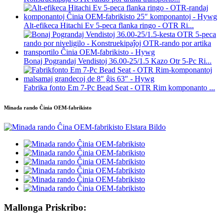
Alt-efikeca Hitachi Ev 5-peca flanka ringo - OTR Ri...
Bonaj Pograndaj Vendistoj 36.00-25/1.5 Kazo Otr 5-Pc Ri...
Fabrika fonto Em 7-Pc Bead Seat - OTR Rim komponanto ...
Minada rando Ĉinia OEM-fabrikisto
Mallonga Priskribo: