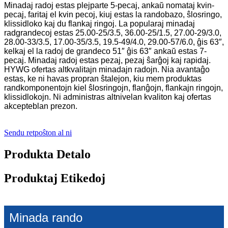
Minadaj radoj estas plejparte 5-pecaj, ankaŭ nomataj kvin-
pecaj, faritaj el kvin pecoj, kiuj estas la randobazo, ŝlosringo,
klissidloko kaj du flankaj ringoj. La popularaj minadaj
radgrandecoj estas 25.00-25/3.5, 36.00-25/1.5, 27.00-29/3.0,
28.00-33/3.5, 17.00-35/3.5, 19.5-49/4.0, 29.00-57/6.0, ĝis 63″,
kelkaj el la radoj de grandeco 51″ ĝis 63″ ankaŭ estas 7-
pecaj. Minadaj radoj estas pezaj, pezaj ŝarĝoj kaj rapidaj.
HYWG ofertas altkvalitajn minadajn radojn. Nia avantaĝo
estas, ke ni havas propran ŝtalejon, kiu mem produktas
randkomponentojn kiel ŝlosringojn, flanĝojn, flankajn ringojn,
klissidlokojn. Ni administras altnivelan kvaliton kaj ofertas
akcepteblan prezon.
Sendu retpoŝton al ni
Produkta Detalo
Produktaj Etikedoj
Minada rando