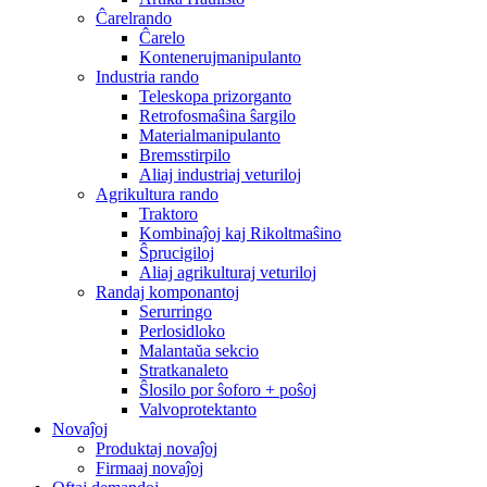
Ĉarelrando
Ĉarelo
Kontenerujmanipulanto
Industria rando
Teleskopa prizorganto
Retrofosmaŝina ŝargilo
Materialmanipulanto
Bremsstirpilo
Aliaj industriaj veturiloj
Agrikultura rando
Traktoro
Kombinaĵoj kaj Rikoltmaŝino
Ŝprucigiloj
Aliaj agrikulturaj veturiloj
Randaj komponantoj
Serurringo
Perlosidloko
Malantaŭa sekcio
Stratkanaleto
Ŝlosilo por ŝoforo + poŝoj
Valvoprotektanto
Novaĵoj
Produktaj novaĵoj
Firmaaj novaĵoj