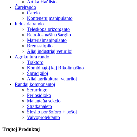
Artika Haŭlisto
Ĉarelrando
Ĉarelo
Kontenerujmanipulanto
Industria rando
Teleskopa prizorganto
Retrofosmaŝina ŝargilo
Materialmanipulanto
Bremsstirpilo
Aliaj industriaj veturiloj
Agrikultura rando
Traktoro
Kombinaĵoj kaj Rikoltmaŝino
Ŝprucigiloj
Aliaj agrikulturaj veturiloj
Randaj komponantoj
Serurringo
Perlosidloko
Malantaŭa sekcio
Stratkanaleto
Ŝlosilo por ŝoforo + poŝoj
Valvoprotektanto
Trajtoj Produktoj