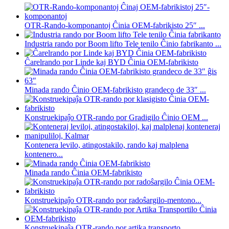
OTR-Rando-komponantoj Ĉinia OEM-fabrikisto 25″ ...
Industria rando por Boom lifto Tele tenilo Ĉinio fabrikanto ...
Ĉarelrando por Linde kaj BYD Ĉinia OEM-fabrikisto
Minada rando Ĉinio OEM-fabrikisto grandeco de 33″ ...
Konstruekipaĵo OTR-rando por Gradigilo Ĉinio OEM ...
Kontenera levilo, atingostakilo, rando kaj malplena
kontenero...
Minada rando Ĉinia OEM-fabrikisto
Konstruekipaĵo OTR-rando por radoŝargilo-mentono...
Konstruekipaĵa OTR-rando por artika transporto...