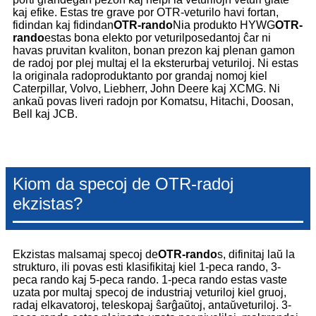
kaj efike. Estas tre grave por OTR-veturilo havi fortan,
fidindan kaj fidindan
OTR-rando
Nia produkto HYWG
OTR-
rando
estas bona elekto por veturilposedantoj ĉar ni
havas pruvitan kvaliton, bonan prezon kaj plenan gamon
de radoj por plej multaj el la eksterurbaj veturiloj. Ni estas
la originala radoproduktanto por grandaj nomoj kiel
Caterpillar, Volvo, Liebherr, John Deere kaj XCMG. Ni
ankaŭ povas liveri radojn por Komatsu, Hitachi, Doosan,
Bell kaj JCB.
Kiom da specoj de OTR-radoj
ekzistas?
Ekzistas malsamaj specoj de
OTR-rando
s, difinitaj laŭ la
strukturo, ili povas esti klasifikitaj kiel 1-peca rando, 3-
peca rando kaj 5-peca rando. 1-peca rando estas vaste
uzata por multaj specoj de industriaj veturiloj kiel gruoj,
radaj elkavatoroj, teleskopaj ŝarĝaŭtoj, antaŭveturiloj. 3-