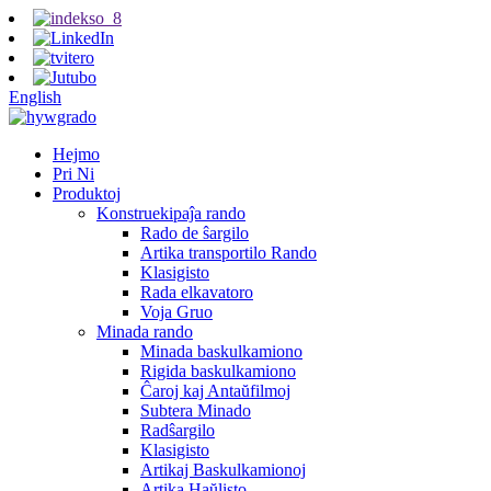
English
Hejmo
Pri Ni
Produktoj
Konstruekipaĵa rando
Rado de ŝargilo
Artika transportilo Rando
Klasigisto
Rada elkavatoro
Voja Gruo
Minada rando
Minada baskulkamiono
Rigida baskulkamiono
Ĉaroj kaj Antaŭfilmoj
Subtera Minado
Radŝargilo
Klasigisto
Artikaj Baskulkamionoj
Artika Haŭlisto