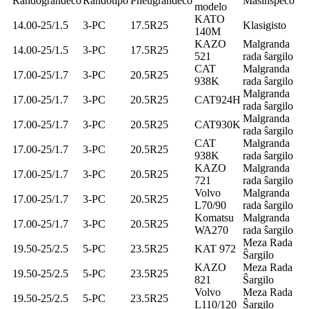
Randograndeco
Randotipo
Pneŭgrandeco
Maŝinspeco
modelo
KATO
14.00-25/1.5
3-PC
17.5R25
Klasigisto
140M
KAZO
Malgranda
14.00-25/1.5
3-PC
17.5R25
521
rada ŝargilo
CAT
Malgranda
17.00-25/1.7
3-PC
20.5R25
938K
rada ŝargilo
Malgranda
17.00-25/1.7
3-PC
20.5R25
CAT924H
rada ŝargilo
Malgranda
17.00-25/1.7
3-PC
20.5R25
CAT930K
rada ŝargilo
CAT
Malgranda
17.00-25/1.7
3-PC
20.5R25
938K
rada ŝargilo
KAZO
Malgranda
17.00-25/1.7
3-PC
20.5R25
721
rada ŝargilo
Volvo
Malgranda
17.00-25/1.7
3-PC
20.5R25
L70/90
rada ŝargilo
Komatsu
Malgranda
17.00-25/1.7
3-PC
20.5R25
WA270
rada ŝargilo
Meza Rada
19.50-25/2.5
5-PC
23.5R25
KAT 972
Ŝargilo
KAZO
Meza Rada
19.50-25/2.5
5-PC
23.5R25
821
Ŝargilo
Volvo
Meza Rada
19.50-25/2.5
5-PC
23.5R25
L110/120
Ŝargilo