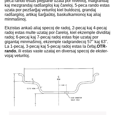
peca rando estas plejparte uzata por niveliloj, malgrandaj
kaj mezgrandaj radŝargiloj kaj ĉareloj. 5-peca rando estas
uzata por pezŝarĝaj veturiloj kiel buldozoj, grandaj
radŝargiloj, artikaj ŝarĝaŭtoj, baskulkamionoj kaj aliaj
minmaŝinoj.
Ekzistas ankaŭ aliaj specoj de radoj, 2-pecaj kaj 4-pecaj
radoj estas multe uzataj por ĉareloj, kiel ekzemple dividitaj
radoj; 6-pecaj kaj 7-pecaj radoj estas foje uzataj por
gigantaj minmaŝinoj, ekzemple radgrandecoj 57" kaj 63".
La 1-pecaj, 3-pecaj kaj 5-pecaj radoj estas la ĉefaj.
OTR-
rando
, ili estas vaste uzataj en diversaj specoj de ekster-
vojaj veturiloj.