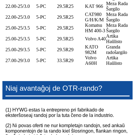
Meza Rada
22.00-25/3.0
5-PC
29.5R25
KAT 966
Ŝargilo
CAT980
Meza Rada
22.00-25/3.0
5-PC
29.5R25
G/H/K/M
Ŝargilo
Komatsu
Meza Rada
25.00-25/3.5
5-PC
29.5R25
HM 400-3
Ŝargilo
Artika
25.00-25/3.5
5-PC
29.5R25
Volvo A40
Haŭlisto
KATO
Granda
25.00-29/3.5
5-PC
29.5R29
982M
radoŝargilo
Volvo
Artika
27.00-29/3.0
5-PC
33.5R29
A60H
Haŭlisto
Niaj avantaĝoj de OTR-rando?
(1) HYWG estas la entrepreno pri fabrikado de
eksterŝoseaj randoj por la tuta ĉeno de la industrio.
(2) Ni povas oferti ne nur kompletajn randojn, sed ankaŭ
komponentojn de la rando kiel ŝlosringon, flankan ringon,