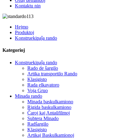
Oftaj demandoj
Kontaktu nin
Hejmo
Produktoj
Konstruekipaĵa rando
Kategorioj
Konstruekipaĵa rando
Rado de ŝargilo
Artika transportilo Rando
Klasigisto
Rada elkavatoro
Voja Gruo
Minada rando
Minada baskulkamiono
Rigida baskulkamiono
Ĉaroj kaj Antaŭfilmoj
Subtera Minado
Radŝargilo
Klasigisto
Artikaj Baskulkamionoj