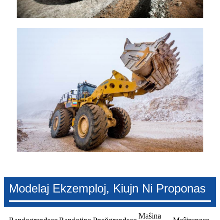
Modelaj Ekzemploj, Kiujn Ni Proponas
Maŝina