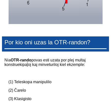
Por kio oni uzas la OTR-randon?
Nia
OTR-rando
povas esti uzata por plej multaj
konstruekipaĵoj kaj minveturiloj kiel ekzemple:
(1) Teleskopa manipulilo
(2) Ĉarelo
(3) Klasigisto