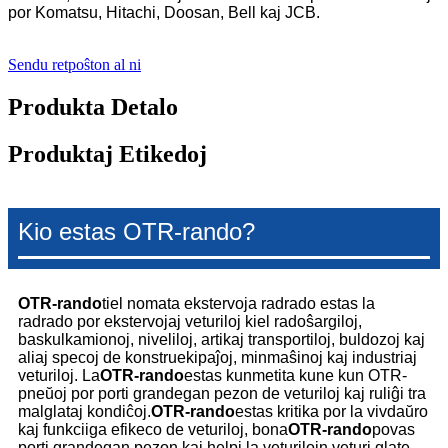
por Komatsu, Hitachi, Doosan, Bell kaj JCB.
Sendu retpoŝton al ni
Produkta Detalo
Produktaj Etikedoj
Kio estas OTR-rando?
OTR-rando
tiel nomata ekstervoja radrado estas la
radrado por ekstervojaj veturiloj kiel radoŝargiloj,
baskulkamionoj, niveliloj, artikaj transportiloj, buldozoj kaj
aliaj specoj de konstruekipaĵoj, minmaŝinoj kaj industriaj
veturiloj. La
OTR-rando
estas kunmetita kune kun OTR-
pneŭoj por porti grandegan pezon de veturiloj kaj ruliĝi tra
malglataj kondiĉoj.
OTR-rando
estas kritika por la vivdaŭro
kaj funkciiga efikeco de veturiloj, bona
OTR-rando
povas
porti grandegan pezon kaj helpi la veturilojn veturi glate