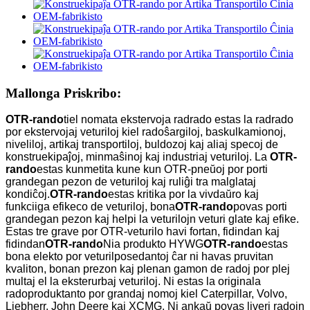
Mallonga Priskribo:
OTR-rando
tiel nomata ekstervoja radrado estas la radrado
por ekstervojaj veturiloj kiel radoŝargiloj, baskulkamionoj,
niveliloj, artikaj transportiloj, buldozoj kaj aliaj specoj de
konstruekipaĵoj, minmaŝinoj kaj industriaj veturiloj. La
OTR-
rando
estas kunmetita kune kun OTR-pneŭoj por porti
grandegan pezon de veturiloj kaj ruliĝi tra malglataj
kondiĉoj.
OTR-rando
estas kritika por la vivdaŭro kaj
funkciiga efikeco de veturiloj, bona
OTR-rando
povas porti
grandegan pezon kaj helpi la veturilojn veturi glate kaj efike.
Estas tre grave por OTR-veturilo havi fortan, fidindan kaj
fidindan
OTR-rando
Nia produkto HYWG
OTR-rando
estas
bona elekto por veturilposedantoj ĉar ni havas pruvitan
kvaliton, bonan prezon kaj plenan gamon de radoj por plej
multaj el la eksterurbaj veturiloj. Ni estas la originala
radoproduktanto por grandaj nomoj kiel Caterpillar, Volvo,
Liebherr, John Deere kaj XCMG. Ni ankaŭ povas liveri radojn