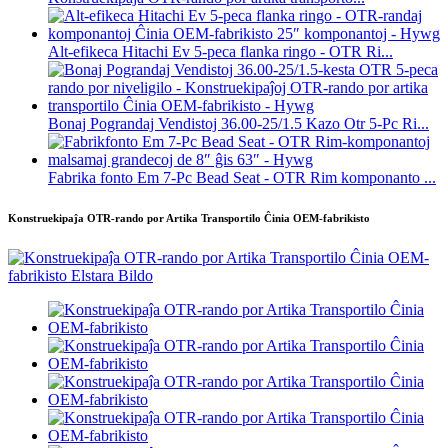
Alt-efikeca Hitachi Ev 5-peca flanka ringo - OTR Ri...
Bonaj Pograndaj Vendistoj 36.00-25/1.5 Kazo Otr 5-Pc Ri...
Fabrika fonto Em 7-Pc Bead Seat - OTR Rim komponanto ...
Konstruekipaĵa OTR-rando por Artika Transportilo Ĉinia OEM-fabrikisto