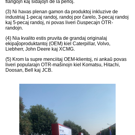
flanĝojn kaj sidaĵojn de la perloj.
(3) Ni havas plenan gamon da produktoj inkluzive de
industriaj 1-pecaj randoj, randoj por ĉarelo, 3-pecaj randoj
kaj 5-pecaj randoj, ni povas liveri ĉiuspecajn OTR-
randojn.
(4) Nia kvalito estis pruvita de grandaj originalaj
ekipaĵoproduktantoj (OEM) kiel Caterpillar, Volvo,
Liebherr, John Deere kaj XCMG.
(5) Krom la supre menciitaj OEM-klientoj, ni ankaŭ povas
liveri popularajn OTR-maŝinojn kiel Komatsu, Hitachi,
Doosan, Bell kaj JCB.