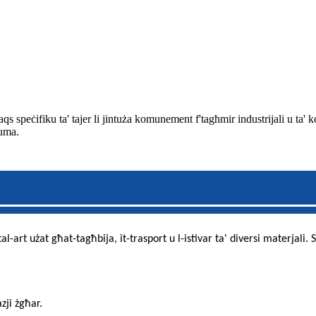
aqs speċifiku ta' tajer li jintuża komunement f'tagħmir industrijali u ta' 
duma.
art użat għat-tagħbija, it-trasport u l-istivar ta' diversi materjali. Sko
zji żgħar.