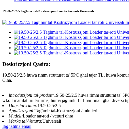
19.50-25/2.5 Tagħmir tal-Kostruzzjoni Loader tar-roti Universali
Deskrizzjoni Qasira:
19.50-25/2.5 huwa rimm strutturat ta' 5PC għal tajer TL, huwa komune
Ċina.
Introduzzjoni tal-prodott:
19.50-25/2.5 huwa rimm strutturat ta' 5P
wkoll manifatturi tar-rims, huma jagħmlu l-irfinar finali għal diversi tipi
Daqs tar-rimm:
19.50-25/2.5
Applikazzjoni:
Tagħmir tal-Kostruzzjoni / minjieri
Mudell:
Loader tar-roti / vetturi oħra
Marka tal-Vettura:
Universali
Ibgħatilna email