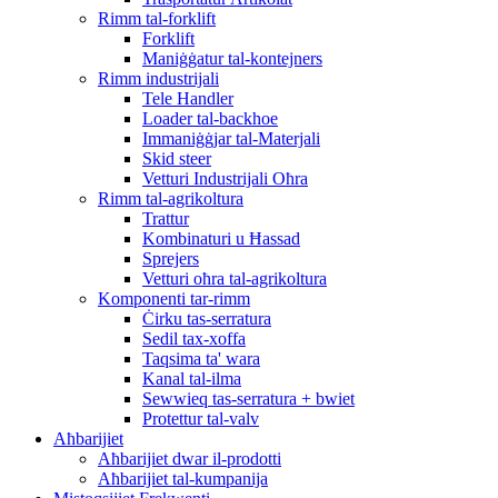
Rimm tal-forklift
Forklift
Maniġġatur tal-kontejners
Rimm industrijali
Tele Handler
Loader tal-backhoe
Immaniġġjar tal-Materjali
Skid steer
Vetturi Industrijali Oħra
Rimm tal-agrikoltura
Trattur
Kombinaturi u Ħassad
Sprejers
Vetturi oħra tal-agrikoltura
Komponenti tar-rimm
Ċirku tas-serratura
Sedil tax-xoffa
Taqsima ta' wara
Kanal tal-ilma
Sewwieq tas-serratura + bwiet
Protettur tal-valv
Aħbarijiet
Aħbarijiet dwar il-prodotti
Aħbarijiet tal-kumpanija