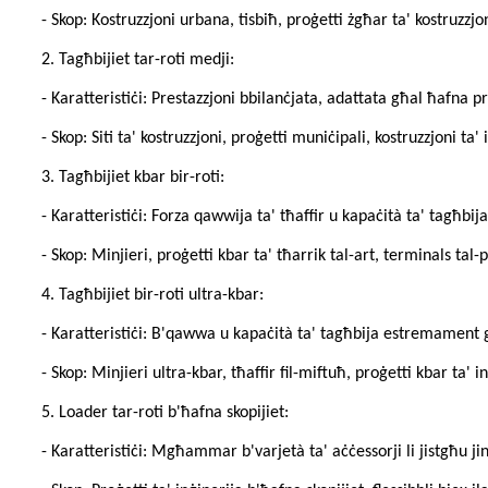
- Skop: Kostruzzjoni urbana, tisbiħ, proġetti żgħar ta' kostruzzjon
2. Tagħbijiet tar-roti medji:
- Karatteristiċi: Prestazzjoni bbilanċjata, adattata għal ħafna p
- Skop: Siti ta' kostruzzjoni, proġetti muniċipali, kostruzzjoni ta' 
3. Tagħbijiet kbar bir-roti:
- Karatteristiċi: Forza qawwija ta' tħaffir u kapaċità ta' tagħbija
- Skop: Minjieri, proġetti kbar ta' tħarrik tal-art, terminals tal-p
4. Tagħbijiet bir-roti ultra-kbar:
- Karatteristiċi: B'qawwa u kapaċità ta' tagħbija estremament g
- Skop: Minjieri ultra-kbar, tħaffir fil-miftuħ, proġetti kbar ta' i
5. Loader tar-roti b'ħafna skopijiet:
- Karatteristiċi: Mgħammar b'varjetà ta' aċċessorji li jistgħu jin