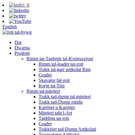
English
Dar
Dwarna
Prodotti
Rimm tat-Tagħmir tal-Kostruzzjoni
Rimm tal-loader tar-roti
Trakk tal-ġarr artikolat Rim
Grader
Skavatur bir-roti
Krejn tat-Triq
Rimm tal-minjieri
Trakk tad-dump tal-minjieri
Trakk tad-Dump riġidu
Karrijiet u Karrijiet
Minjieri taħt l-Art
Tagħbija tar-roti
Grader
Trakkijiet tad-Dump Artikolati
Trasportatur Artikolat