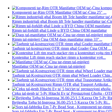
Komponenti tar-Rim OTR Manifattur OEM taċ-Ċina 25″ ...
Rimm industrijali għal Boom lift Tele handler manifattur taċ-Ċin
Rimm tal-forklift għal Linde u BYD China OEM manifattur
Rimm tal-minjieri Ċina OEM daqs manifattur minn 33″...
Tagħmir tal-kostruzzjoni OTR rimm għal Grader Ċina OEM ...
Kontenitur Lift rimm reach stacker rimm u kontenitur vojt...
Manifattur OEM taċ-Ċina tar-rimm tal-minjieri
Tagħmir tal-Kostruzzjoni OTR rimm għal Wheel Loader Chin..
Tagħmir tal-Kostruzzjoni Rimm OTR għal Trasport Artikolat...
Ċirku tal-ġenb ta' 5-Pc Hitachi Ev ta' Prestazzjoni Għolja - OTR
Bejjiegħa Tajba bl-Ingrossa 36.00-25/1.5 Kaxxa Otr 5-Pc Ri...
Sors tal-fabbrika Em 7-Pc Bead Seat - Komponent tar-Rim OTR