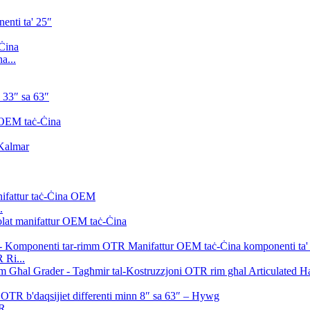
a...
.
 Ri...
 ...