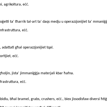
i, agrikoltura, eċċ.
roġetti ta' tħarrik tal-art ta' daqs medju u operazzjonijiet ta' mmaniġġ
infrastruttura, eċċ.
, adattati għal operazzjonijiet tqal.
ortijiet, eċċ.
ħoljin, jista' jimmaniġġja materjali kbar ħafna.
nfrastruttura, eċċ.
bidlu, bħal bramel, grabs, crushers, eċċ., biex jissodisfaw diversi ħtiġi