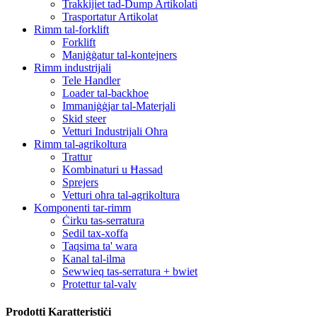
Trakkijiet tad-Dump Artikolati
Trasportatur Artikolat
Rimm tal-forklift
Forklift
Maniġġatur tal-kontejners
Rimm industrijali
Tele Handler
Loader tal-backhoe
Immaniġġjar tal-Materjali
Skid steer
Vetturi Industrijali Oħra
Rimm tal-agrikoltura
Trattur
Kombinaturi u Ħassad
Sprejers
Vetturi oħra tal-agrikoltura
Komponenti tar-rimm
Ċirku tas-serratura
Sedil tax-xoffa
Taqsima ta' wara
Kanal tal-ilma
Sewwieq tas-serratura + bwiet
Protettur tal-valv
Prodotti Karatteristiċi