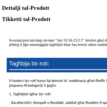
Dettalji tal-Prodott
Tikketti tal-Prodott
In-notazzjoni tad-daqs tat-tajer "rim 19.50-25/2.5" tirreferi għal d
jeħtieġ li jiġu mmaniġġjati tagħbijiet kbar fuq terreni mhux maħ
Tagħbija bir-roti:
Il-loaders tar-roti huma tip komuni ta' makkinarju għat-tħaffir tal-
jinqasmu fil-kategoriji li ġejjin:
1. Tagħbijiet żgħar bir-roti:
- Karatteristiċi: Kompatt u flessibbli, adattat għal tħaddim fi spa