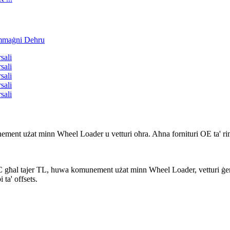
ment użat minn Wheel Loader u vetturi oħra. Aħna fornituri OE ta' rim
C għal tajer TL, huwa komunement użat minn Wheel Loader, vetturi ġen
 ta' offsets.