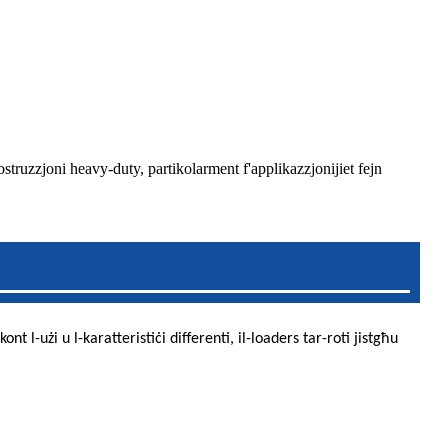
kostruzzjoni heavy-duty, partikolarment f'applikazzjonijiet fejn
nt l-użi u l-karatteristiċi differenti, il-loaders tar-roti jistgħu