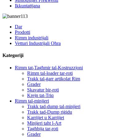
Mistoqsijiet Frekwenti
Ikkuntattjana
Dar
Prodotti
Rimm industrijali
Vetturi Industrijali Oħra
Kategoriji
Rimm tat-Tagħmir tal-Kostruzzjoni
Rimm tal-loader tar-roti
Trakk tal-ġarr artikolat Rim
Grader
Skavatur bir-roti
Krejn tat-Triq
Rimm tal-minjieri
Trakk tad-dump tal-minjieri
Trakk tad-Dump riġidu
Karrijiet u Karrijiet
Minjieri taħt l-Art
Tagħbija tar-roti
Grader