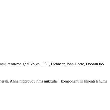
mijiet tar-roti għal Volvo, CAT, Liebheer, John Deere, Doosan fiċ-
erali. Aħna nipprovdu rims mikxufa + komponenti lil klijenti li huma