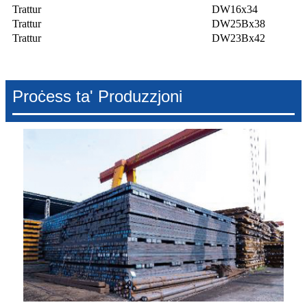
Trattur
DW16x34
Trattur
DW25Bx38
Trattur
DW23Bx42
Proċess ta' Produzzjoni