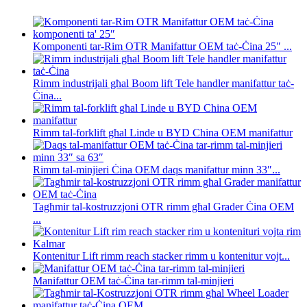
Komponenti tar-Rim OTR Manifattur OEM taċ-Ċina 25″ ...
Rimm industrijali għal Boom lift Tele handler manifattur taċ-
Ċina...
Rimm tal-forklift għal Linde u BYD China OEM manifattur
Rimm tal-minjieri Ċina OEM daqs manifattur minn 33″...
Tagħmir tal-kostruzzjoni OTR rimm għal Grader Ċina OEM
...
Kontenitur Lift rimm reach stacker rimm u kontenitur vojt...
Manifattur OEM taċ-Ċina tar-rimm tal-minjieri