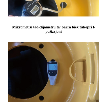
Mikrometru tad-dijametru ta' barra biex tiskopri l-
pożizzjoni