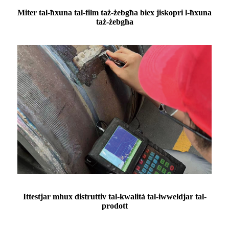
Miter tal-ħxuna tal-film taż-żebgħa biex jiskopri l-ħxuna
taż-żebgħa
Ittestjar mhux distruttiv tal-kwalità tal-iwweldjar tal-
prodott