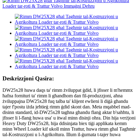
Deskrizzjoni Qasira:
DW25x28 huwa daqs ta' rimm żviluppat ġdid, li jfisser li m'hemmx
ħafna fornituri ta' rimm li għandhom dan fil-produzzjoni, aħna
żviluppajna DW25x28 fuq talba ta' klijent ewlieni li diġà għandu
tajer f'postu iżda jeħtieġ rimm ġdid skont dan. Meta mqabbel mad-
disinn standard, id-DW25x28 tagħna għandu flanġ aktar b'saħħtu, li
jfisser li l-flanġ huwa usa' u itwal minn disinji oħra. Din hija verżjoni
Heavy Duty DW25x28, hija ddisinjata biex tiġi applikata kemm
minn Wheel Loader kif ukoll minn Trattur, huwa rimm għal Tagħmir
tal-Kostruzzjoni u l-Agrikoltura. Illum il-ġurnata t-tajer huwa