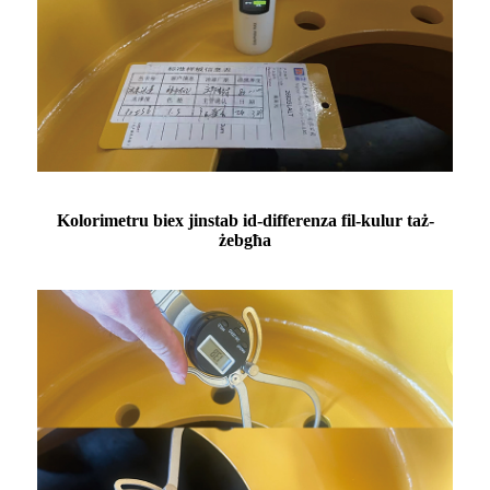
Kolorimetru biex jinstab id-differenza fil-kulur taż-
żebgħa