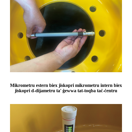
Mikrometru estern biex jiskopri mikrometru intern biex
jiskopri d-dijametru ta' ġewwa tat-toqba taċ-ċentru