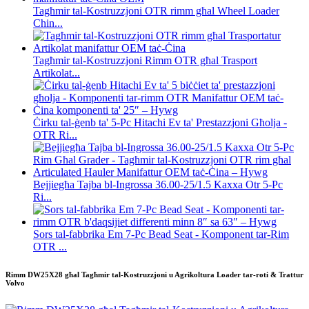
Tagħmir tal-Kostruzzjoni OTR rimm għal Wheel Loader
Chin...
Tagħmir tal-Kostruzzjoni Rimm OTR għal Trasport
Artikolat...
Ċirku tal-ġenb ta' 5-Pc Hitachi Ev ta' Prestazzjoni Għolja -
OTR Ri...
Bejjiegħa Tajba bl-Ingrossa 36.00-25/1.5 Kaxxa Otr 5-Pc
Ri...
Sors tal-fabbrika Em 7-Pc Bead Seat - Komponent tar-Rim
OTR ...
Rimm DW25X28 għal Tagħmir tal-Kostruzzjoni u Agrikoltura Loader tar-roti & Trattur
Volvo