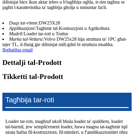
ddisinjat biex ikun aktar iebes u b'tagħbija ogħla, ir-rim tagħna se
jagħti l-karatteristika ta' tagħbija għolja u mmuntar faċli.
Daqs tar-rimm:
DW25X28
Applikazzjoni:
Tagħmir tal-Kostruzzjoni u Agrikoltura
Mudell:
Loader tar-roti u Trattur
Marka tal-Vettura:
Volvo DW25x28 hija struttura ta' 1PC għat-
tajer TL, il-flanġ ġie ddisinjat mill-ġdid bi struttura msaħħa.
Ibgħatilna email
Dettalji tal-Prodott
Tikketti tal-Prodott
Tagħbija tar-roti
Loader tar-roti, magħruf ukoll bħala loader ta' quddiem, loader
tal-barmil, jew sempliċement loader, huwa magna tat-tagħmir tqil
użata ħafna fil-kostruzzjoni, fil-minjieri, u f'applikazzjonijiet oħra