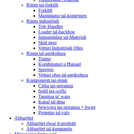
Rimm tal-forklift
Forklift
Maniġġatur tal-kontejners
Rimm industrijali
Tele Handler
Loader tal-backhoe
Immaniġġjar tal-Materjali
Skid steer
Vetturi Industrijali Oħra
Rimm tal-agrikoltura
Trattur
Kombinaturi u Ħassad
Sprejers
Vetturi oħra tal-agrikoltura
Komponenti tar-rimm
Ċirku tas-serratura
Sedil tax-xoffa
Taqsima ta' wara
Kanal tal-ilma
Sewwieq tas-serratura + bwiet
Protettur tal-valv
Aħbarijiet
Aħbarijiet dwar il-prodotti
Aħbarijiet tal-kumpanija