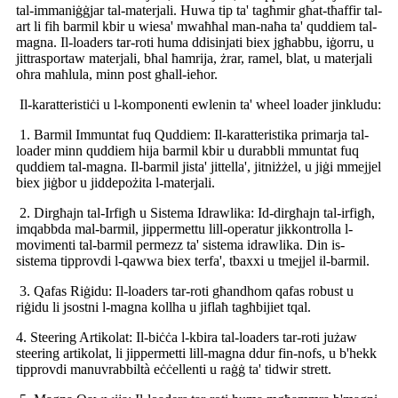
tal-immaniġġjar tal-materjali. Huwa tip ta' tagħmir għat-tħaffir tal-
art li fih barmil kbir u wiesa' mwaħħal man-naħa ta' quddiem tal-
magna. Il-loaders tar-roti huma ddisinjati biex jgħabbu, iġorru, u
jittrasportaw materjali, bħal ħamrija, żrar, ramel, blat, u materjali
oħra maħlula, minn post għall-ieħor.
Il-karatteristiċi u l-komponenti ewlenin ta' wheel loader jinkludu:
1. Barmil Immuntat fuq Quddiem: Il-karatteristika primarja tal-
loader minn quddiem hija barmil kbir u durabbli mmuntat fuq
quddiem tal-magna. Il-barmil jista' jittella', jitniżżel, u jiġi mmejjel
biex jiġbor u jiddepożita l-materjali.
2. Dirgħajn tal-Irfigħ u Sistema Idrawlika: Id-dirgħajn tal-irfigħ,
imqabbda mal-barmil, jippermettu lill-operatur jikkontrolla l-
movimenti tal-barmil permezz ta' sistema idrawlika. Din is-
sistema tipprovdi l-qawwa biex terfa', tbaxxi u tmejjel il-barmil.
3. Qafas Riġidu: Il-loaders tar-roti għandhom qafas robust u
riġidu li jsostni l-magna kollha u jiflaħ tagħbijiet tqal.
4. Steering Artikolat: Il-biċċa l-kbira tal-loaders tar-roti jużaw
steering artikolat, li jippermetti lill-magna ddur fin-nofs, u b'hekk
tipprovdi manuvrabbiltà eċċellenti u raġġ ta' tidwir strett.