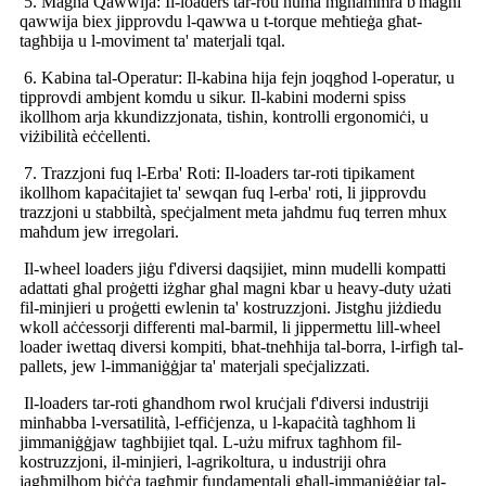
5. Magna Qawwija: Il-loaders tar-roti huma mgħammra b'magni
qawwija biex jipprovdu l-qawwa u t-torque meħtieġa għat-
tagħbija u l-moviment ta' materjali tqal.
6. Kabina tal-Operatur: Il-kabina hija fejn joqgħod l-operatur, u
tipprovdi ambjent komdu u sikur. Il-kabini moderni spiss
ikollhom arja kkundizzjonata, tisħin, kontrolli ergonomiċi, u
viżibilità eċċellenti.
7. Trazzjoni fuq l-Erba' Roti: Il-loaders tar-roti tipikament
ikollhom kapaċitajiet ta' sewqan fuq l-erba' roti, li jipprovdu
trazzjoni u stabbiltà, speċjalment meta jaħdmu fuq terren mhux
maħdum jew irregolari.
Il-wheel loaders jiġu f'diversi daqsijiet, minn mudelli kompatti
adattati għal proġetti iżgħar għal magni kbar u heavy-duty użati
fil-minjieri u proġetti ewlenin ta' kostruzzjoni. Jistgħu jiżdiedu
wkoll aċċessorji differenti mal-barmil, li jippermettu lill-wheel
loader iwettaq diversi kompiti, bħat-tneħħija tal-borra, l-irfigħ tal-
pallets, jew l-immaniġġjar ta' materjali speċjalizzati.
Il-loaders tar-roti għandhom rwol kruċjali f'diversi industriji
minħabba l-versatilità, l-effiċjenza, u l-kapaċità tagħhom li
jimmaniġġjaw tagħbijiet tqal. L-użu mifrux tagħhom fil-
kostruzzjoni, il-minjieri, l-agrikoltura, u industriji oħra
jagħmilhom biċċa tagħmir fundamentali għall-immaniġġjar tal-