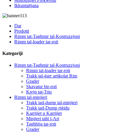
Mistoqsijiet Frekwenti
Ikkuntattjana
Dar
Prodotti
Rimm tat-Tagħmir tal-Kostruzzjoni
Rimm tal-loader tar-roti
Kategoriji
Rimm tat-Tagħmir tal-Kostruzzjoni
Rimm tal-loader tar-roti
Trakk tal-ġarr artikolat Rim
Grader
Skavatur bir-roti
Krejn tat-Triq
Rimm tal-minjieri
Trakk tad-dump tal-minjieri
Trakk tad-Dump riġidu
Karrijiet u Karrijiet
Minjieri taħt l-Art
Tagħbija tar-roti
Grader