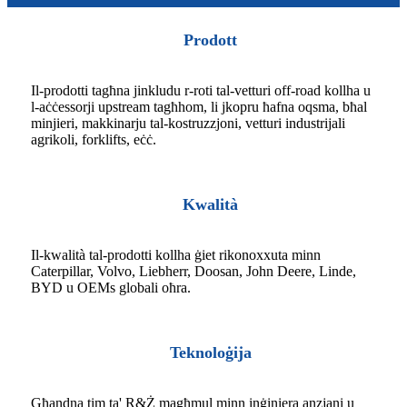
Prodott
Il-prodotti tagħna jinkludu r-roti tal-vetturi off-road kollha u
l-aċċessorji upstream tagħhom, li jkopru ħafna oqsma, bħal
minjieri, makkinarju tal-kostruzzjoni, vetturi industrijali
agrikoli, forklifts, eċċ.
Kwalità
Il-kwalità tal-prodotti kollha ġiet rikonoxxuta minn
Caterpillar, Volvo, Liebherr, Doosan, John Deere, Linde,
BYD u OEMs globali oħra.
Teknoloġija
Għandna tim ta' R&Ż magħmul minn inġiniera anzjani u