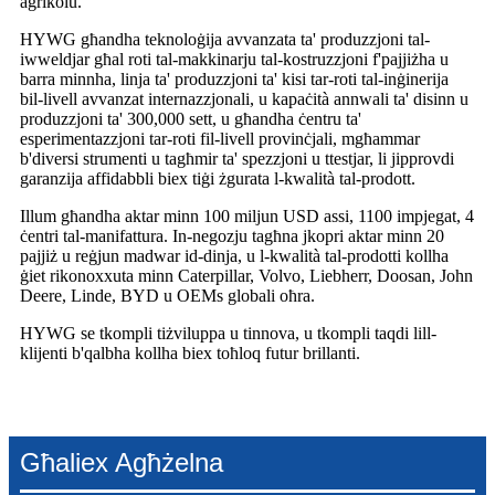
agrikolu.
HYWG għandha teknoloġija avvanzata ta' produzzjoni tal-
iwweldjar għal roti tal-makkinarju tal-kostruzzjoni f'pajjiżha u
barra minnha, linja ta' produzzjoni ta' kisi tar-roti tal-inġinerija
bil-livell avvanzat internazzjonali, u kapaċità annwali ta' disinn u
produzzjoni ta' 300,000 sett, u għandha ċentru ta'
esperimentazzjoni tar-roti fil-livell provinċjali, mgħammar
b'diversi strumenti u tagħmir ta' spezzjoni u ttestjar, li jipprovdi
garanzija affidabbli biex tiġi żgurata l-kwalità tal-prodott.
Illum għandha aktar minn 100 miljun USD assi, 1100 impjegat, 4
ċentri tal-manifattura. In-negozju tagħna jkopri aktar minn 20
pajjiż u reġjun madwar id-dinja, u l-kwalità tal-prodotti kollha
ġiet rikonoxxuta minn Caterpillar, Volvo, Liebherr, Doosan, John
Deere, Linde, BYD u OEMs globali oħra.
HYWG se tkompli tiżviluppa u tinnova, u tkompli taqdi lill-
klijenti b'qalbha kollha biex toħloq futur brillanti.
Għaliex Agħżelna