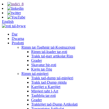
English
Dar
Dwarna
Prodotti
Rimm tat-Tagħmir tal-Kostruzzjoni
Rimm tal-loader tar-roti
Trakk tal-ġarr artikolat Rim
Grader
Skavatur bir-roti
Krejn tat-Triq
Rimm tal-minjieri
Trakk tad-dump tal-minjieri
Trakk tad-Dump riġidu
Karrijiet u Karrijiet
Minjieri taħt l-Art
Tagħbija tar-roti
Grader
Trakkijiet tad-Dump Artikolati
Trasportatur Artikolat