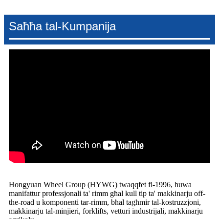
Saħħa tal-Kumpanija
Hongyuan Wheel Group (HYWG) twaqqfet fl-1996, huwa
manifattur professjonali ta' rimm għal kull tip ta' makkinarju off-
the-road u komponenti tar-rimm, bħal tagħmir tal-kostruzzjoni,
makkinarju tal-minjieri, forklifts, vetturi industrijali, makkinarju