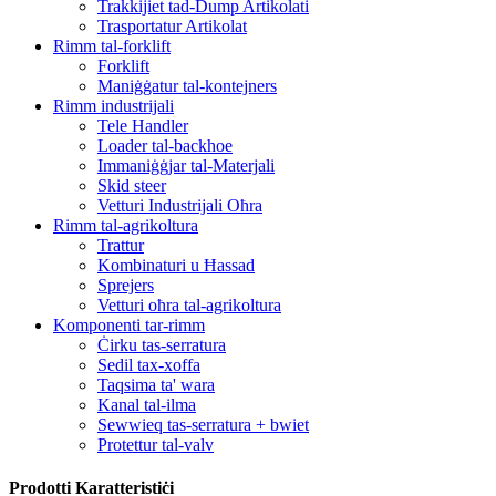
Trakkijiet tad-Dump Artikolati
Trasportatur Artikolat
Rimm tal-forklift
Forklift
Maniġġatur tal-kontejners
Rimm industrijali
Tele Handler
Loader tal-backhoe
Immaniġġjar tal-Materjali
Skid steer
Vetturi Industrijali Oħra
Rimm tal-agrikoltura
Trattur
Kombinaturi u Ħassad
Sprejers
Vetturi oħra tal-agrikoltura
Komponenti tar-rimm
Ċirku tas-serratura
Sedil tax-xoffa
Taqsima ta' wara
Kanal tal-ilma
Sewwieq tas-serratura + bwiet
Protettur tal-valv
Prodotti Karatteristiċi