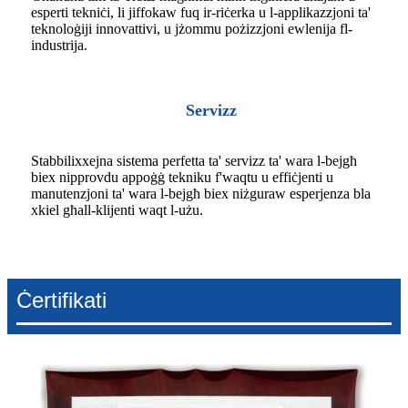
esperti tekniċi, li jiffokaw fuq ir-riċerka u l-applikazzjoni ta'
teknoloġiji innovattivi, u jżommu pożizzjoni ewlenija fl-
industrija.
Servizz
Stabbilixxejna sistema perfetta ta' servizz ta' wara l-bejgħ
biex nipprovdu appoġġ tekniku f'waqtu u effiċjenti u
manutenzjoni ta' wara l-bejgħ biex niżguraw esperjenza bla
xkiel għall-klijenti waqt l-użu.
Ċertifikati