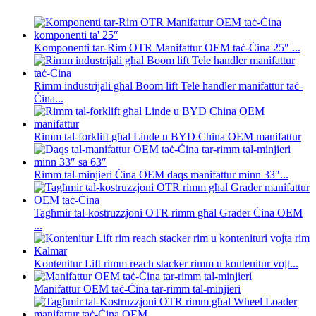
Komponenti tar-Rim OTR Manifattur OEM taċ-Ċina 25″ ...
Rimm industrijali għal Boom lift Tele handler manifattur taċ-
Ċina...
Rimm tal-forklift għal Linde u BYD China OEM manifattur
Rimm tal-minjieri Ċina OEM daqs manifattur minn 33″...
Tagħmir tal-kostruzzjoni OTR rimm għal Grader Ċina OEM
...
Kontenitur Lift rimm reach stacker rimm u kontenitur vojt...
Manifattur OEM taċ-Ċina tar-rimm tal-minjieri