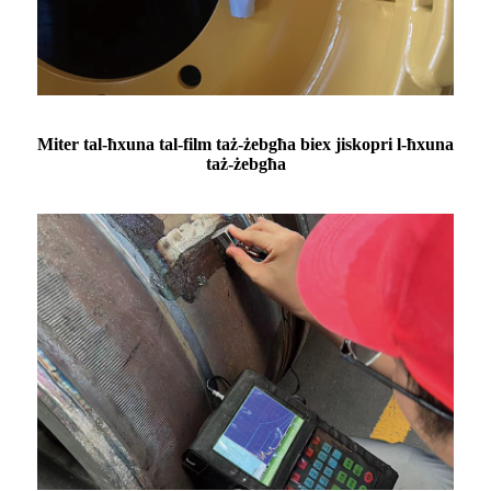
Miter tal-ħxuna tal-film taż-żebgħa biex jiskopri l-ħxuna
taż-żebgħa