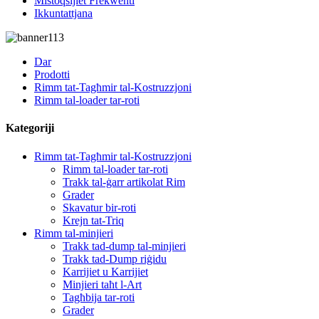
Mistoqsijiet Frekwenti
Ikkuntattjana
Dar
Prodotti
Rimm tat-Tagħmir tal-Kostruzzjoni
Rimm tal-loader tar-roti
Kategoriji
Rimm tat-Tagħmir tal-Kostruzzjoni
Rimm tal-loader tar-roti
Trakk tal-ġarr artikolat Rim
Grader
Skavatur bir-roti
Krejn tat-Triq
Rimm tal-minjieri
Trakk tad-dump tal-minjieri
Trakk tad-Dump riġidu
Karrijiet u Karrijiet
Minjieri taħt l-Art
Tagħbija tar-roti
Grader