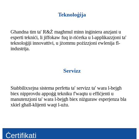
Teknoloġija
Għandna tim ta' R&Ż magħmul minn inġiniera anzjani u
esperti tekniċi, li jiffokaw fuq ir-riċerka u l-applikazzjoni ta'
teknoloġiji innovattivi, u jżommu pożizzjoni ewlenija fl-
industrija.
Servizz
Stabbilixxejna sistema perfetta ta' servizz ta' wara l-bejgħ
biex nipprovdu appoġġ tekniku f'waqtu u effiċjenti u
manutenzjoni ta' wara l-bejgħ biex niżguraw esperjenza bla
xkiel għall-klijenti waqt l-użu.
Ċertifikati