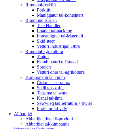
Rimm tal-forklift
Forklift
Maniġġatur tal-kontejners
Rimm industrijali
Tele Handler
Loader tal-backhoe
Immaniġġjar tal-Materjali
Skid steer
Vetturi Industrijali Oħra
Rimm tal-agrikoltura
Trattur
Kombinaturi u Ħassad
Sprejers
Vetturi oħra tal-agrikoltura
Komponenti tar-rimm
Ċirku tas-serratura
Sedil tax-xoffa
Taqsima ta' wara
Kanal tal-ilma
Sewwieq tas-serratura + bwiet
Protettur tal-valv
Aħbarijiet
Aħbarijiet dwar il-prodotti
Aħbarijiet tal-kumpanija