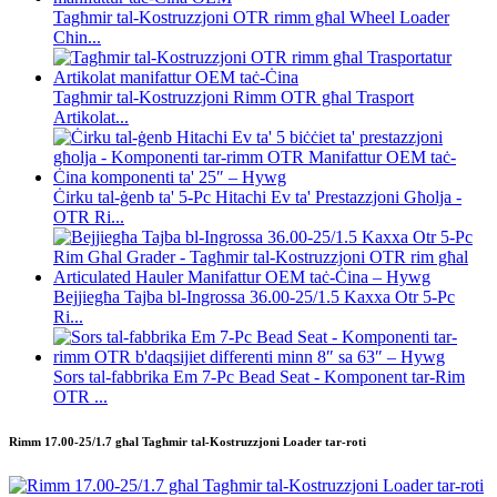
Tagħmir tal-Kostruzzjoni OTR rimm għal Wheel Loader
Chin...
Tagħmir tal-Kostruzzjoni Rimm OTR għal Trasport
Artikolat...
Ċirku tal-ġenb ta' 5-Pc Hitachi Ev ta' Prestazzjoni Għolja -
OTR Ri...
Bejjiegħa Tajba bl-Ingrossa 36.00-25/1.5 Kaxxa Otr 5-Pc
Ri...
Sors tal-fabbrika Em 7-Pc Bead Seat - Komponent tar-Rim
OTR ...
Rimm 17.00-25/1.7 għal Tagħmir tal-Kostruzzjoni Loader tar-roti