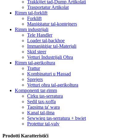
Trakkijiet tad-Dump Artikolati
Trasportatur Artikolat
Rimm tal-forklift
Forklift
Maniġġatur tal-kontejners
Rimm industrijali
Tele Handler
Loader tal-backhoe
Immaniġġjar tal-Materjali
Skid steer
Vetturi Industrijali Oħra
Rimm tal-agrikoltura
Trattur
Kombinaturi u Ħassad
Sprejers
Vetturi oħra tal-agrikoltura
Komponenti tar-rimm
Ċirku tas-serratura
Sedil tax-xoffa
Taqsima ta' wara
Kanal tal-ilma
Sewwieq tas-serratura + bwiet
Protettur tal-valv
Prodotti Karatteristiċi