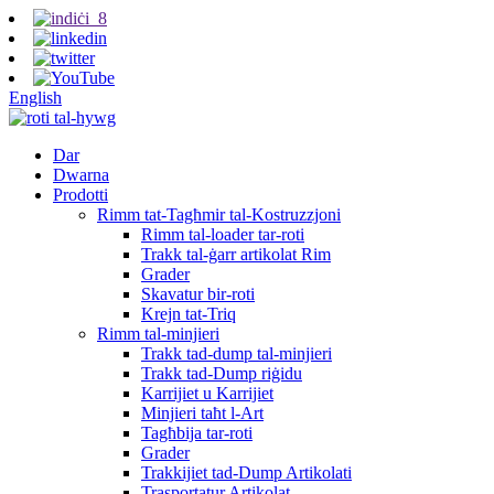
English
Dar
Dwarna
Prodotti
Rimm tat-Tagħmir tal-Kostruzzjoni
Rimm tal-loader tar-roti
Trakk tal-ġarr artikolat Rim
Grader
Skavatur bir-roti
Krejn tat-Triq
Rimm tal-minjieri
Trakk tad-dump tal-minjieri
Trakk tad-Dump riġidu
Karrijiet u Karrijiet
Minjieri taħt l-Art
Tagħbija tar-roti
Grader
Trakkijiet tad-Dump Artikolati
Trasportatur Artikolat