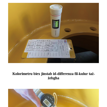
Kolorimetru biex jinstab id-differenza fil-kulur taż-
żebgħa