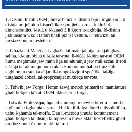
1. Disinn: Ir-roti OEM jibdew b'fażi ta' disinn fejn l-inġiniera u d-
disinjaturi joħolqu l-ispeċifikazzjonijiet tar-rota, inklużi d-
dimensjonijiet, l-istil, u l-kapaċità li ġġorr it-tagħbija. Id-disinn
jikkunsidra wkoll fatturi bħall-piż tal-vettura, ir-rekwiżiti tal-
prestazzjoni, u l-estetika.
2. Għażla tal-Materjal: L-għażla tal-materjal hija kruċjali għas-
saħħa, id-durabbiltà u l-piż tar-rota. Il-biċċa l-kbira tar-roti OEM
huma magħmula jew minn liga tal-aluminju jew mill-azzar. Ir-roti
tal-liga tal-aluminju huma aktar komuni minħabba l-piż eħfef
tagħhom u estetika aħjar. Il-kompożizzjoni speċifika tal-liga
tintgħażel abbażi tal-proprjetajiet mixtieqa tar-rota.
3. Tidwib jew Forġa: Hemm żewġ metodi primarji ta' manifattura
għall-ħolqien ta' roti OEM: ikkastjar u forġa.
- Tidwib: Fl-ikkastjar, liga tal-aluminju mdewba titferra’ f’moffa
li għandha l-għamla tar-rota. Hekk kif il-liga tibred u tissolidifika,
tieħu l-għamla tal-moffa. Dan il-metodu jintuża komunement
għall-ħolqien ta’ disinji kumplessi u huwa aktar kosteffettiv għall-
produzzjoni ta’ numru kbir ta’ roti.