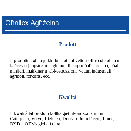
Għaliex Agħżelna
Prodott
Il-prodotti tagħna jinkludu r-roti tal-vetturi off-road kollha u
l-aċċessorji upstream tagħhom, li jkopru ħafna oqsma, bħal
minjieri, makkinarju tal-kostruzzjoni, vetturi industrijali
agrikoli, forklifts, eċċ.
Kwalità
Il-kwalità tal-prodotti kollha ġiet rikonoxxuta minn
Caterpillar, Volvo, Liebherr, Doosan, John Deere, Linde,
BYD u OEMs globali oħra.