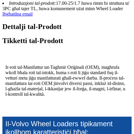
Introduzzjoni tal-prodott:
17.00-25/1.7 huwa rimm bi struttura ta'
3PC għal tajer TL, huwa komunement użat minn Wheel Loader
Ibgħatilna email
Dettalji tal-Prodott
Tikketti tal-Prodott
Ir-roti tal-Manifattur tat-Tagħmir Oriġinali (OEM), magħrufa
wkoll bħala roti tal-istokk, huma r-roti li jiġu standard fuq il-
vetturi meta jiġu manifatturati għall-ewwel darba. Il-proċess tal-
manifattura tar-roti OEM jinvolvi diversi passi, inkluż id-disinn,
l-għażla tal-materjal, l-ikkastjar jew il-forġa, il-magni, l-irfinar, u
l-kontroll tal-kwalità.
Il-Volvo Wheel Loaders tipikament
ikollhom karatteristiċi bħal: