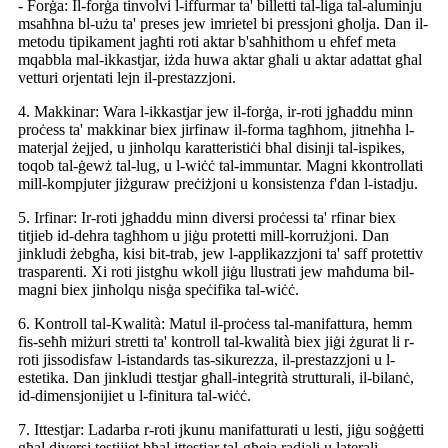
- Forġa: Il-forġa tinvolvi l-iffurmar ta' billetti tal-liga tal-aluminju
msaħħna bl-użu ta' preses jew imrietel bi pressjoni għolja. Dan il-
metodu tipikament jagħti roti aktar b'saħħithom u eħfef meta
mqabbla mal-ikkastjar, iżda huwa aktar għali u aktar adattat għal
vetturi orjentati lejn il-prestazzjoni.
4. Makkinar: Wara l-ikkastjar jew il-forġa, ir-roti jgħaddu minn
proċess ta' makkinar biex jirfinaw il-forma tagħhom, jitneħħa l-
materjal żejjed, u jinħolqu karatteristiċi bħal disinji tal-ispikes,
toqob tal-ġewż tal-lug, u l-wiċċ tal-immuntar. Magni kkontrollati
mill-kompjuter jiżguraw preċiżjoni u konsistenza f'dan l-istadju.
5. Irfinar: Ir-roti jgħaddu minn diversi proċessi ta' rfinar biex
titjieb id-dehra tagħhom u jiġu protetti mill-korrużjoni. Dan
jinkludi żebgħa, kisi bit-trab, jew l-applikazzjoni ta' saff protettiv
trasparenti. Xi roti jistgħu wkoll jiġu llustrati jew maħduma bil-
magni biex jinħolqu nisġa speċifika tal-wiċċ.
6. Kontroll tal-Kwalità: Matul il-proċess tal-manifattura, hemm
fis-seħħ miżuri stretti ta' kontroll tal-kwalità biex jiġi żgurat li r-
roti jissodisfaw l-istandards tas-sikurezza, il-prestazzjoni u l-
estetika. Dan jinkludi ttestjar għall-integrità strutturali, il-bilanċ,
id-dimensjonijiet u l-finitura tal-wiċċ.
7. Ittestjar: Ladarba r-roti jkunu manifatturati u lesti, jiġu soġġetti
għal diversi testijiet bħal ittestjar tal-għeja radjali u laterali,