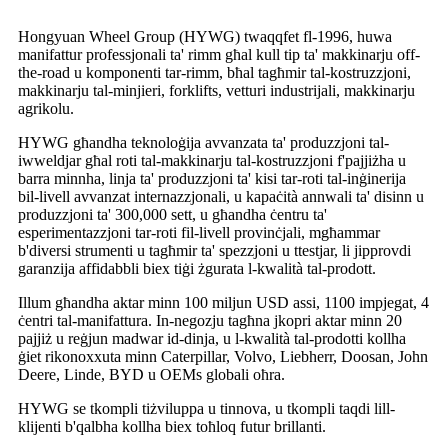
Hongyuan Wheel Group (HYWG) twaqqfet fl-1996, huwa
manifattur professjonali ta' rimm għal kull tip ta' makkinarju off-
the-road u komponenti tar-rimm, bħal tagħmir tal-kostruzzjoni,
makkinarju tal-minjieri, forklifts, vetturi industrijali, makkinarju
agrikolu.
HYWG għandha teknoloġija avvanzata ta' produzzjoni tal-
iwweldjar għal roti tal-makkinarju tal-kostruzzjoni f'pajjiżha u
barra minnha, linja ta' produzzjoni ta' kisi tar-roti tal-inġinerija
bil-livell avvanzat internazzjonali, u kapaċità annwali ta' disinn u
produzzjoni ta' 300,000 sett, u għandha ċentru ta'
esperimentazzjoni tar-roti fil-livell provinċjali, mgħammar
b'diversi strumenti u tagħmir ta' spezzjoni u ttestjar, li jipprovdi
garanzija affidabbli biex tiġi żgurata l-kwalità tal-prodott.
Illum għandha aktar minn 100 miljun USD assi, 1100 impjegat, 4
ċentri tal-manifattura. In-negozju tagħna jkopri aktar minn 20
pajjiż u reġjun madwar id-dinja, u l-kwalità tal-prodotti kollha
ġiet rikonoxxuta minn Caterpillar, Volvo, Liebherr, Doosan, John
Deere, Linde, BYD u OEMs globali oħra.
HYWG se tkompli tiżviluppa u tinnova, u tkompli taqdi lill-
klijenti b'qalbha kollha biex toħloq futur brillanti.