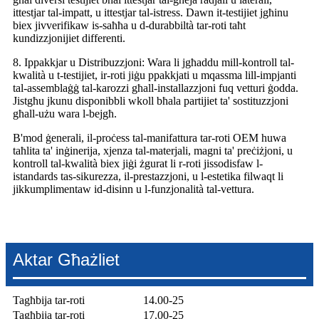
ittestjar tal-impatt, u ittestjar tal-istress. Dawn it-testijiet jgħinu
biex jivverifikaw is-saħħa u d-durabbiltà tar-roti taħt
kundizzjonijiet differenti.
8. Ippakkjar u Distribuzzjoni: Wara li jgħaddu mill-kontroll tal-
kwalità u t-testijiet, ir-roti jiġu ppakkjati u mqassma lill-impjanti
tal-assemblaġġ tal-karozzi għall-installazzjoni fuq vetturi ġodda.
Jistgħu jkunu disponibbli wkoll bħala partijiet ta' sostituzzjoni
għall-użu wara l-bejgħ.
B'mod ġenerali, il-proċess tal-manifattura tar-roti OEM huwa
taħlita ta' inġinerija, xjenza tal-materjali, magni ta' preċiżjoni, u
kontroll tal-kwalità biex jiġi żgurat li r-roti jissodisfaw l-
istandards tas-sikurezza, il-prestazzjoni, u l-estetika filwaqt li
jikkumplimentaw id-disinn u l-funzjonalità tal-vettura.
Aktar Għażliet
Tagħbija tar-roti
14.00-25
Tagħbija tar-roti
17.00-25