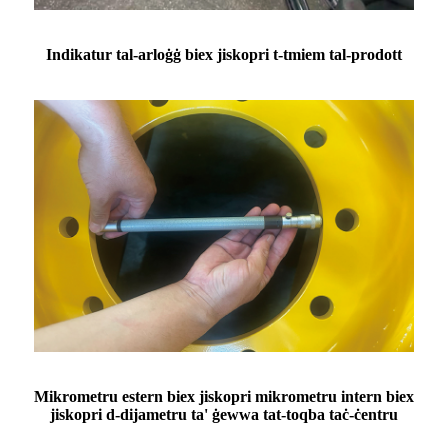
Indikatur tal-arloġġ biex jiskopri t-tmiem tal-prodott
Mikrometru estern biex jiskopri mikrometru intern biex
jiskopri d-dijametru ta' ġewwa tat-toqba taċ-ċentru